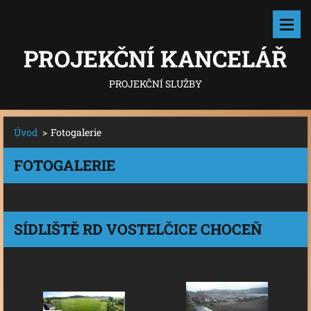
PROJEKČNÍ KANCELÁŘ
PROJEKČNÍ SLUŽBY
Úvod
>
Fotogalerie
FOTOGALERIE
SÍDLIŠTĚ RD VOSTELČICE CHOCEŇ