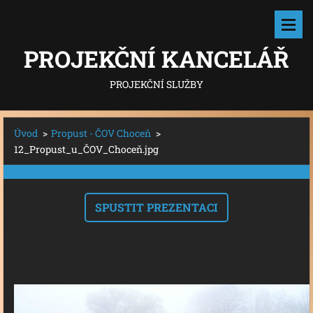
PROJEKČNÍ KANCELÁŘ
PROJEKČNÍ SLUŽBY
Úvod
>
Propust - ČOV Choceň
>
12_Propust_u_ČOV_Choceň.jpg
SPUSTIT PREZENTACI