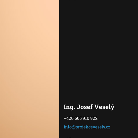
Ing. Josef Veselý
+420 605 910 922
info@pro
jekceves
ely.cz