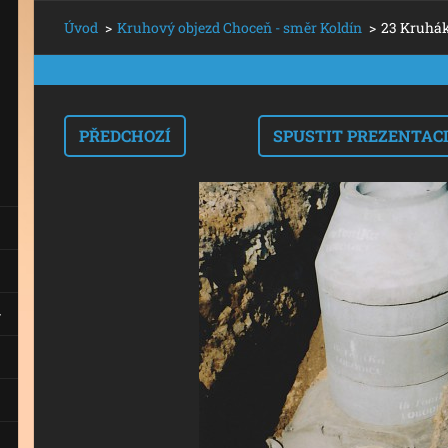
Úvod
>
Kruhový objezd Choceň - směr Koldín
>
23 Kruhák
PŘEDCHOZÍ
SPUSTIT PREZENTAC